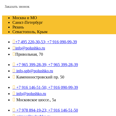
Заказать звонок
Москва и МО
Санкт-Петербург
Рязань
Севастополь, Крым
+7 495 220-30-53; +7 916 090-99-39
info@polushko.ru
Привольная, 70
+7 965 399-28-39; +7 965 399-28-39
info-spb@polushko.ru
Каменноостровский пр. 50
+7 916 146-51-50; +7 916 090-99-39
info@polushko.ru
Московское шоссе., 5а
+7 978 894-19-23; +7 916 146-51-50