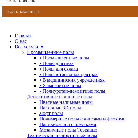
Заказать звонок
Селать заказ пола
Главная
О нас
Все услуги ▼
Промышленные полы
•
Промышленные полы
•
Полы для цеха
•
Полы для склада
•
Полы в торговых центрах
•
В медицинских учреждениях
•
Химстойкие полы
•
Полиуретан-цементные полы
Декоративные наливные полы
Цветные наливные полы
Наливные 3D полы
Лофт полы
Полимерные полы с чипсами и флоками
Наливной пол с блёстками
Мозаичные полы Терраццо
Технические и спортивные полы