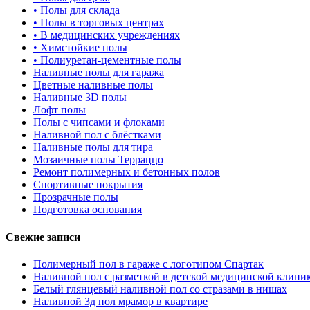
•
Полы для склада
•
Полы в торговых центрах
•
В медицинских учреждениях
•
Химстойкие полы
•
Полиуретан-цементные полы
Наливные полы для гаража
Цветные наливные полы
Наливные 3D полы
Лофт полы
Полы с чипсами и флоками
Наливной пол с блёстками
Наливные полы для тира
Мозаичные полы Терраццо
Ремонт полимерных и бетонных полов
Спортивные покрытия
Прозрачные полы
Подготовка основания
Свежие записи
Полимерный пол в гараже с логотипом Спартак
Наливной пол с разметкой в детской медицинской клини
Белый глянцевый наливной пол со стразами в нишах
Наливной 3д пол мрамор в квартире