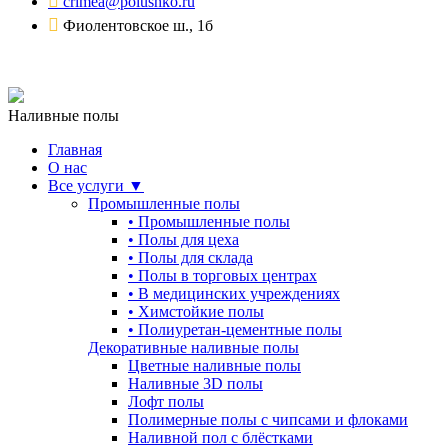
crimea@polushko.ru
Фиолентовское ш., 1б
Наливные полы
Главная
О нас
Все услуги ▼
Промышленные полы
•
Промышленные полы
•
Полы для цеха
•
Полы для склада
•
Полы в торговых центрах
•
В медицинских учреждениях
•
Химстойкие полы
•
Полиуретан-цементные полы
Декоративные наливные полы
Цветные наливные полы
Наливные 3D полы
Лофт полы
Полимерные полы с чипсами и флоками
Наливной пол с блёстками