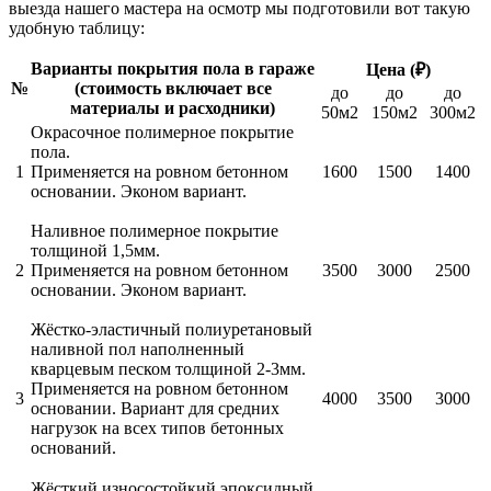
выезда нашего мастера на осмотр мы подготовили вот такую
удобную таблицу:
Варианты покрытия пола в гараже
Цена (₽)
№
(стоимость включает все
до
до
до
материалы и расходники)
50м2
150м2
300м2
Окрасочное полимерное покрытие
пола.
1
Применяется на ровном бетонном
1600
1500
1400
основании. Эконом вариант.
Наливное полимерное покрытие
толщиной 1,5мм.
2
Применяется на ровном бетонном
3500
3000
2500
основании. Эконом вариант.
Жёстко-эластичный полиуретановый
наливной пол наполненный
кварцевым песком толщиной 2-3мм.
Применяется на ровном бетонном
3
4000
3500
3000
основании. Вариант для средних
нагрузок на всех типов бетонных
оснований.
Жёсткий износостойкий эпоксидный