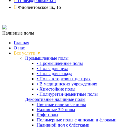
crimea@polushko.ru
Фиолентовское ш., 1б
Наливные полы
Главная
О нас
Все услуги ▼
Промышленные полы
•
Промышленные полы
•
Полы для цеха
•
Полы для склада
•
Полы в торговых центрах
•
В медицинских учреждениях
•
Химстойкие полы
•
Полиуретан-цементные полы
Декоративные наливные полы
Цветные наливные полы
Наливные 3D полы
Лофт полы
Полимерные полы с чипсами и флоками
Наливной пол с блёстками