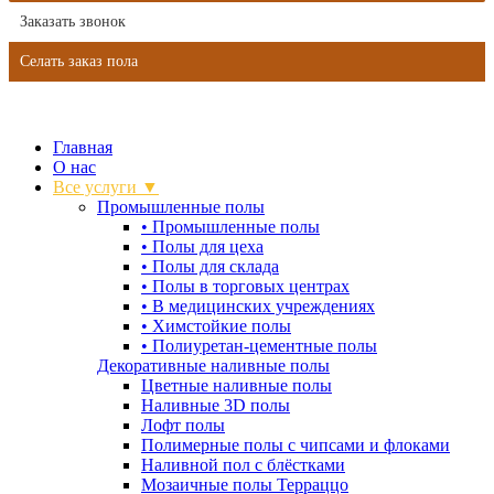
Заказать звонок
Селать заказ пола
Главная
О нас
Все услуги ▼
Промышленные полы
•
Промышленные полы
•
Полы для цеха
•
Полы для склада
•
Полы в торговых центрах
•
В медицинских учреждениях
•
Химстойкие полы
•
Полиуретан-цементные полы
Декоративные наливные полы
Цветные наливные полы
Наливные 3D полы
Лофт полы
Полимерные полы с чипсами и флоками
Наливной пол с блёстками
Мозаичные полы Терраццо