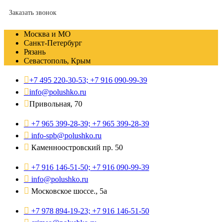
Заказать звонок
Москва и МО
Санкт-Петербург
Рязань
Севастополь, Крым
+7 495 220-30-53; +7 916 090-99-39
info@polushko.ru
Привольная, 70
+7 965 399-28-39; +7 965 399-28-39
info-spb@polushko.ru
Каменноостровский пр. 50
+7 916 146-51-50; +7 916 090-99-39
info@polushko.ru
Московское шоссе., 5а
+7 978 894-19-23; +7 916 146-51-50