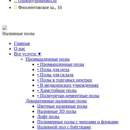
crimea@polushko.ru
Фиолентовское ш., 1б
Наливные полы
Главная
О нас
Все услуги ▼
Промышленные полы
•
Промышленные полы
•
Полы для цеха
•
Полы для склада
•
Полы в торговых центрах
•
В медицинских учреждениях
•
Химстойкие полы
•
Полиуретан-цементные полы
Декоративные наливные полы
Цветные наливные полы
Наливные 3D полы
Лофт полы
Полимерные полы с чипсами и флоками
Наливной пол с блёстками