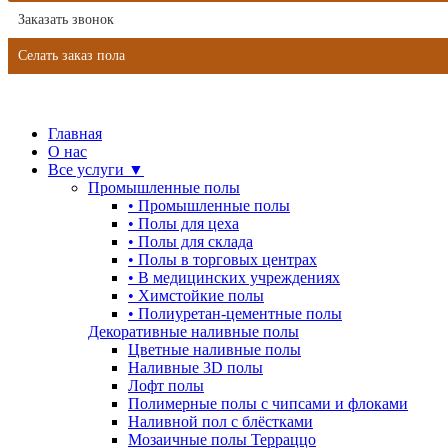
Заказать звонок
Селать заказ пола
Главная
О нас
Все услуги ▼
Промышленные полы
•
Промышленные полы
•
Полы для цеха
•
Полы для склада
•
Полы в торговых центрах
•
В медицинских учреждениях
•
Химстойкие полы
•
Полиуретан-цементные полы
Декоративные наливные полы
Цветные наливные полы
Наливные 3D полы
Лофт полы
Полимерные полы с чипсами и флоками
Наливной пол с блёстками
Мозаичные полы Терраццо