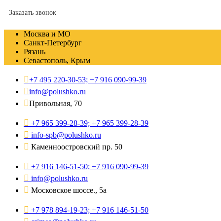
Заказать звонок
Москва и МО
Санкт-Петербург
Рязань
Севастополь, Крым
+7 495 220-30-53; +7 916 090-99-39
info@polushko.ru
Привольная, 70
+7 965 399-28-39; +7 965 399-28-39
info-spb@polushko.ru
Каменноостровский пр. 50
+7 916 146-51-50; +7 916 090-99-39
info@polushko.ru
Московское шоссе., 5а
+7 978 894-19-23; +7 916 146-51-50