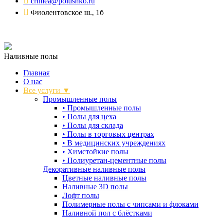
crimea@polushko.ru
Фиолентовское ш., 1б
Наливные полы
Главная
О нас
Все услуги ▼
Промышленные полы
•
Промышленные полы
•
Полы для цеха
•
Полы для склада
•
Полы в торговых центрах
•
В медицинских учреждениях
•
Химстойкие полы
•
Полиуретан-цементные полы
Декоративные наливные полы
Цветные наливные полы
Наливные 3D полы
Лофт полы
Полимерные полы с чипсами и флоками
Наливной пол с блёстками