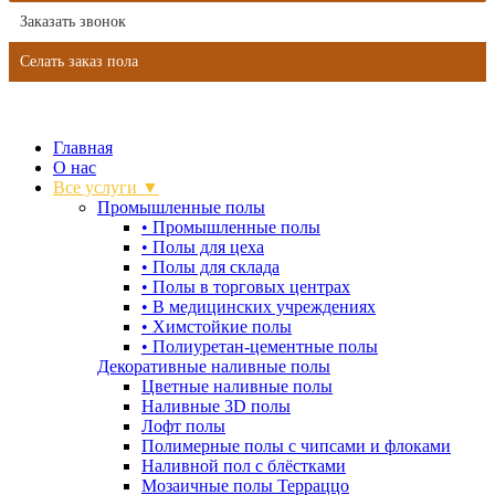
Заказать звонок
Селать заказ пола
Главная
О нас
Все услуги ▼
Промышленные полы
•
Промышленные полы
•
Полы для цеха
•
Полы для склада
•
Полы в торговых центрах
•
В медицинских учреждениях
•
Химстойкие полы
•
Полиуретан-цементные полы
Декоративные наливные полы
Цветные наливные полы
Наливные 3D полы
Лофт полы
Полимерные полы с чипсами и флоками
Наливной пол с блёстками
Мозаичные полы Терраццо