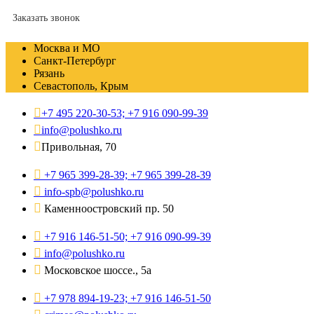
Заказать звонок
Москва и МО
Санкт-Петербург
Рязань
Севастополь, Крым
+7 495 220-30-53; +7 916 090-99-39
info@polushko.ru
Привольная, 70
+7 965 399-28-39; +7 965 399-28-39
info-spb@polushko.ru
Каменноостровский пр. 50
+7 916 146-51-50; +7 916 090-99-39
info@polushko.ru
Московское шоссе., 5а
+7 978 894-19-23; +7 916 146-51-50