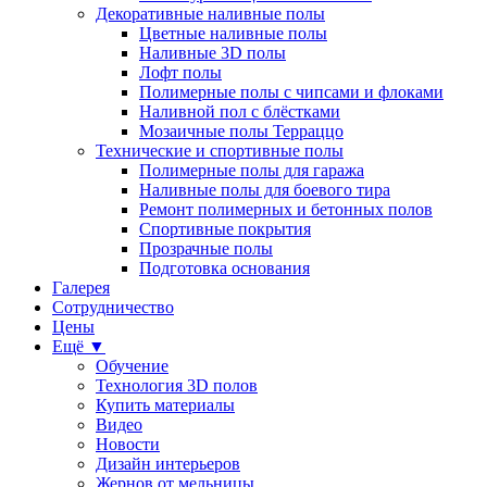
Декоративные наливные полы
Цветные наливные полы
Наливные 3D полы
Лофт полы
Полимерные полы с чипсами и флоками
Наливной пол с блёстками
Мозаичные полы Терраццо
Технические и спортивные полы
Полимерные полы для гаража
Наливные полы для боевого тира
Ремонт полимерных и бетонных полов
Спортивные покрытия
Прозрачные полы
Подготовка основания
Галерея
Сотрудничество
Цены
Ещё ▼
Обучение
Технология 3D полов
Купить материалы
Видео
Новости
Дизайн интерьеров
Жернов от мельницы