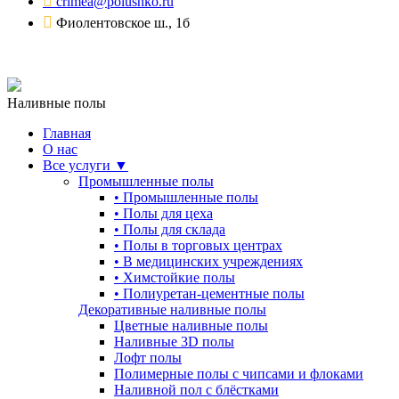
crimea@polushko.ru
Фиолентовское ш., 1б
Наливные полы
Главная
О нас
Все услуги ▼
Промышленные полы
•
Промышленные полы
•
Полы для цеха
•
Полы для склада
•
Полы в торговых центрах
•
В медицинских учреждениях
•
Химстойкие полы
•
Полиуретан-цементные полы
Декоративные наливные полы
Цветные наливные полы
Наливные 3D полы
Лофт полы
Полимерные полы с чипсами и флоками
Наливной пол с блёстками