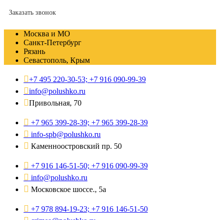
Заказать звонок
Москва и МО
Санкт-Петербург
Рязань
Севастополь, Крым
+7 495 220-30-53; +7 916 090-99-39
info@polushko.ru
Привольная, 70
+7 965 399-28-39; +7 965 399-28-39
info-spb@polushko.ru
Каменноостровский пр. 50
+7 916 146-51-50; +7 916 090-99-39
info@polushko.ru
Московское шоссе., 5а
+7 978 894-19-23; +7 916 146-51-50