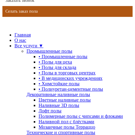
Заказать звонок
Селать заказ пола
Главная
О нас
Все услуги ▼
Промышленные полы
•
Промышленные полы
•
Полы для цеха
•
Полы для склада
•
Полы в торговых центрах
•
В медицинских учреждениях
•
Химстойкие полы
•
Полиуретан-цементные полы
Декоративные наливные полы
Цветные наливные полы
Наливные 3D полы
Лофт полы
Полимерные полы с чипсами и флоками
Наливной пол с блёстками
Мозаичные полы Терраццо
Технические и спортивные полы