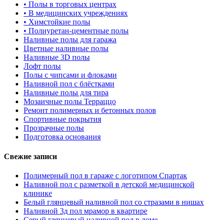
•
Полы в торговых центрах
•
В медицинских учреждениях
•
Химстойкие полы
•
Полиуретан-цементные полы
Наливные полы для гаража
Цветные наливные полы
Наливные 3D полы
Лофт полы
Полы с чипсами и флоками
Наливной пол с блёстками
Наливные полы для тира
Мозаичные полы Терраццо
Ремонт полимерных и бетонных полов
Спортивные покрытия
Прозрачные полы
Подготовка основания
Свежие записи
Полимерный пол в гараже с логотипом Спартак
Наливной пол с разметкой в детской медицинской
клинике
Белый глянцевый наливной пол со стразами в нишах
Наливной 3д пол мрамор в квартире
Серый глянцевый наливной пол в доме