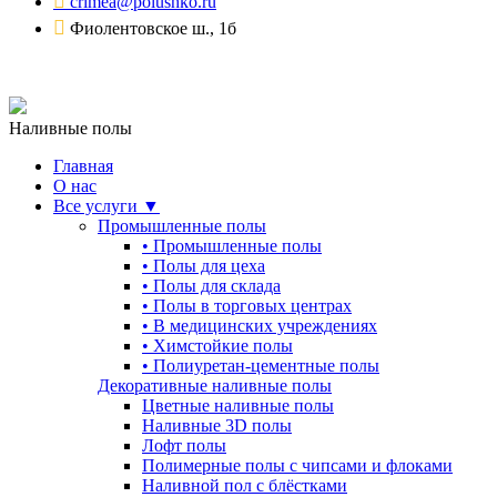
crimea@polushko.ru
Фиолентовское ш., 1б
Наливные полы
Главная
О нас
Все услуги ▼
Промышленные полы
•
Промышленные полы
•
Полы для цеха
•
Полы для склада
•
Полы в торговых центрах
•
В медицинских учреждениях
•
Химстойкие полы
•
Полиуретан-цементные полы
Декоративные наливные полы
Цветные наливные полы
Наливные 3D полы
Лофт полы
Полимерные полы с чипсами и флоками
Наливной пол с блёстками