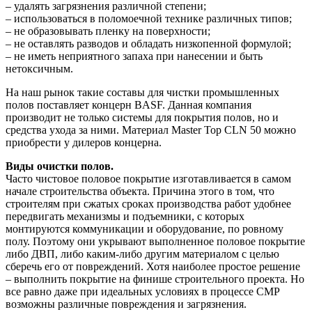
– удалять загрязнения различной степени;
– использоваться в поломоечной технике различных типов;
– не образовывать пленку на поверхности;
– не оставлять разводов и обладать низкопенной формулой;
– не иметь неприятного запаха при нанесении и быть
нетоксичным.
На наш рынок такие составы для чистки промышленных
полов поставляет концерн BASF. Данная компания
производит не только системы для покрытия полов, но и
средства ухода за ними. Материал Master Top CLN 50 можно
приобрести у дилеров концерна.
Виды очистки полов.
Часто чистовое половое покрытие изготавливается в самом
начале строительства объекта. Причина этого в том, что
строителям при сжатых сроках производства работ удобнее
передвигать механизмы и подъемники, с которых
монтируются коммуникации и оборудование, по ровному
полу. Поэтому они укрывают выполненное половое покрытие
либо ДВП, либо каким-либо другим материалом с целью
сберечь его от повреждений. Хотя наиболее простое решение
– выполнить покрытие на финише строительного проекта. Но
все равно даже при идеальных условиях в процессе СМР
возможны различные повреждения и загрязнения.