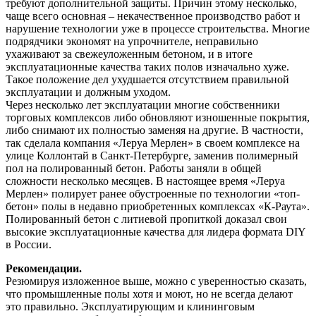
требуют дополнительной защиты. Причин этому несколько,
чаще всего основная – некачественное производство работ и
нарушение технологии уже в процессе строительства. Многие
подрядчики экономят на упрочнителе, неправильно
ухаживают за свежеуложенным бетоном, и в итоге
эксплуатационные качества таких полов изначально хуже.
Такое положение дел ухудшается отсутствием правильной
эксплуатации и должным уходом.
Через несколько лет эксплуатации многие собственники
торговых комплексов либо обновляют изношенные покрытия,
либо снимают их полностью заменяя на другие. В частности,
так сделала компания «Леруа Мерлен» в своем комплексе на
улице Коллонтай в Санкт-Петербурге, заменив полимерный
пол на полированный бетон. Работы заняли в общей
сложности несколько месяцев. В настоящее время «Леруа
Мерлен» полирует ранее обустроенные по технологии «топ-
бетон» полы в недавно приобретенных комплексах «К-Раута».
Полированный бетон с литиевой пропиткой доказал свои
высокие эксплуатационные качества для лидера формата DIY
в России.
Рекомендации.
Резюмируя изложенное выше, можно с уверенностью сказать,
что промышленные полы хотя и моют, но не всегда делают
это правильно. Эксплуатирующим и клининговым