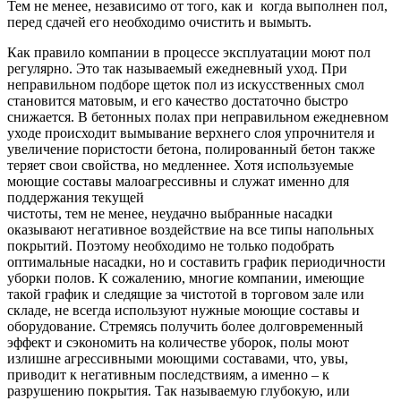
Тем не менее, независимо от того, как и когда выполнен пол,
перед сдачей его необходимо очистить и вымыть.
Как правило компании в процессе эксплуатации моют пол
регулярно. Это так называемый ежедневный уход. При
неправильном подборе щеток пол из искусственных смол
становится матовым, и его качество достаточно быстро
снижается. В бетонных полах при неправильном ежедневном
уходе происходит вымывание верхнего слоя упрочнителя и
увеличение пористости бетона, полированный бетон также
теряет свои свойства, но медленнее. Хотя используемые
моющие составы малоагрессивны и служат именно для
поддержания текущей
чистоты, тем не менее, неудачно выбранные насадки
оказывают негативное воздействие на все типы напольных
покрытий. Поэтому необходимо не только подобрать
оптимальные насадки, но и составить график периодичности
уборки полов. К сожалению, многие компании, имеющие
такой график и следящие за чистотой в торговом зале или
складе, не всегда используют нужные моющие составы и
оборудование. Стремясь получить более долговременный
эффект и сэкономить на количестве уборок, полы моют
излишне агрессивными моющими составами, что, увы,
приводит к негативным последствиям, а именно – к
разрушению покрытия. Так называемую глубокую, или