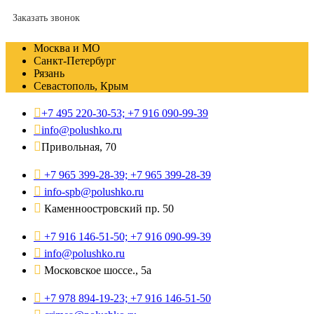
Заказать звонок
Москва и МО
Санкт-Петербург
Рязань
Севастополь, Крым
+7 495 220-30-53; +7 916 090-99-39
info@polushko.ru
Привольная, 70
+7 965 399-28-39; +7 965 399-28-39
info-spb@polushko.ru
Каменноостровский пр. 50
+7 916 146-51-50; +7 916 090-99-39
info@polushko.ru
Московское шоссе., 5а
+7 978 894-19-23; +7 916 146-51-50