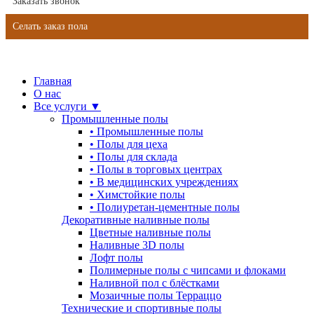
Заказать звонок
Селать заказ пола
Главная
О нас
Все услуги ▼
Промышленные полы
•
Промышленные полы
•
Полы для цеха
•
Полы для склада
•
Полы в торговых центрах
•
В медицинских учреждениях
•
Химстойкие полы
•
Полиуретан-цементные полы
Декоративные наливные полы
Цветные наливные полы
Наливные 3D полы
Лофт полы
Полимерные полы с чипсами и флоками
Наливной пол с блёстками
Мозаичные полы Терраццо
Технические и спортивные полы