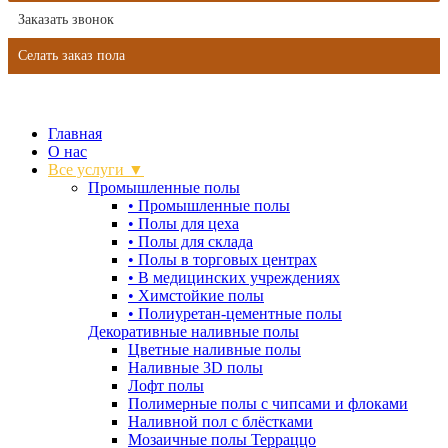
Заказать звонок
Селать заказ пола
Главная
О нас
Все услуги ▼
Промышленные полы
•
Промышленные полы
•
Полы для цеха
•
Полы для склада
•
Полы в торговых центрах
•
В медицинских учреждениях
•
Химстойкие полы
•
Полиуретан-цементные полы
Декоративные наливные полы
Цветные наливные полы
Наливные 3D полы
Лофт полы
Полимерные полы с чипсами и флоками
Наливной пол с блёстками
Мозаичные полы Терраццо