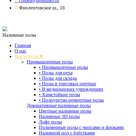
crimea@polushko.ru
Фиолентовское ш., 1б
Наливные полы
Главная
О нас
Все услуги ▼
Промышленные полы
•
Промышленные полы
•
Полы для цеха
•
Полы для склада
•
Полы в торговых центрах
•
В медицинских учреждениях
•
Химстойкие полы
•
Полиуретан-цементные полы
Декоративные наливные полы
Цветные наливные полы
Наливные 3D полы
Лофт полы
Полимерные полы с чипсами и флоками
Наливной пол с блёстками