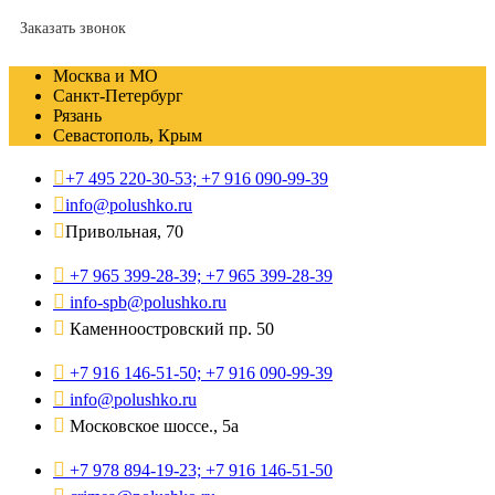
Заказать звонок
Москва и МО
Санкт-Петербург
Рязань
Севастополь, Крым
+7 495 220-30-53; +7 916 090-99-39
info@polushko.ru
Привольная, 70
+7 965 399-28-39; +7 965 399-28-39
info-spb@polushko.ru
Каменноостровский пр. 50
+7 916 146-51-50; +7 916 090-99-39
info@polushko.ru
Московское шоссе., 5а
+7 978 894-19-23; +7 916 146-51-50