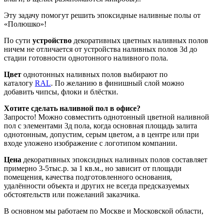
Эту задачу помогут решить эпоксидные наливные полы от
«Полюшко»!
По сути
устройство
декоративных цветных наливных полов
ничем не отличается от устройства наливных полов 3d до
стадии готовности однотонного наливного пола.
Цвет
однотонных наливных полов выбирают по
каталогу
RAL
. По желанию в финишный слой можно
добавить чипсы, флоки и блёстки.
Хотите сделать наливной пол в офисе?
Запросто! Можно совместить однотонный цветной наливной
пол с элементами 3д пола, когда основная площадь залита
однотонным, допустим, серым цветом, а в центре или при
входе уложено изображение с логотипом компании.
Цена
декоративных эпоксидных наливных полов составляет
примерно 3-5тыс.р. за 1 кв.м., но зависит от площади
помещения, качества подготовленного основания,
удалённости объекта и других не всегда предсказуемых
обстоятельств или пожеланий заказчика.
В основном мы работаем по Москве и Московской области,