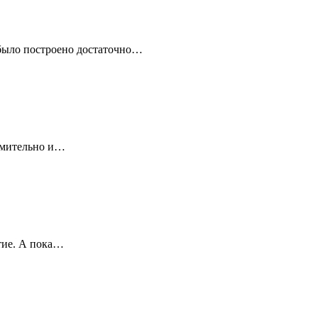
 было построено достаточно…
ремительно и…
тие. А пока…