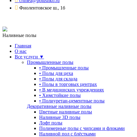
crimea@polushko.ru
Фиолентовское ш., 1б
Наливные полы
Главная
О нас
Все услуги ▼
Промышленные полы
•
Промышленные полы
•
Полы для цеха
•
Полы для склада
•
Полы в торговых центрах
•
В медицинских учреждениях
•
Химстойкие полы
•
Полиуретан-цементные полы
Декоративные наливные полы
Цветные наливные полы
Наливные 3D полы
Лофт полы
Полимерные полы с чипсами и флоками
Наливной пол с блёстками