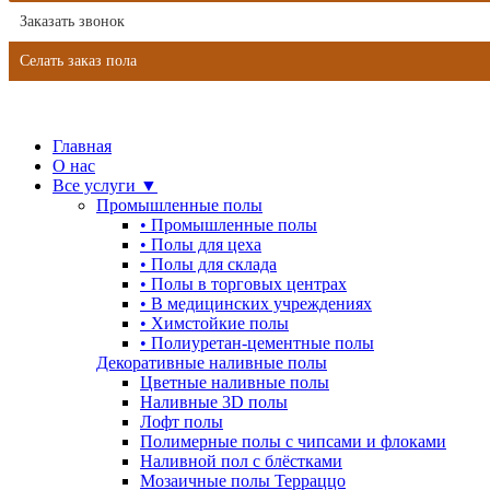
Заказать звонок
Селать заказ пола
Главная
О нас
Все услуги ▼
Промышленные полы
•
Промышленные полы
•
Полы для цеха
•
Полы для склада
•
Полы в торговых центрах
•
В медицинских учреждениях
•
Химстойкие полы
•
Полиуретан-цементные полы
Декоративные наливные полы
Цветные наливные полы
Наливные 3D полы
Лофт полы
Полимерные полы с чипсами и флоками
Наливной пол с блёстками
Мозаичные полы Терраццо