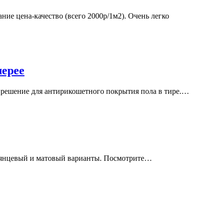
е цена-качество (всего 2000р/1м2). Очень легко
лерее
е решение для антирикошетного покрытия пола в тире.…
Глянцевый и матовый варианты. Посмотрите…