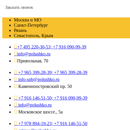
Заказать звонок
Москва и МО
Санкт-Петербург
Рязань
Севастополь, Крым
+7 495 220-30-53; +7 916 090-99-39
info@polushko.ru
Привольная, 70
+7 965 399-28-39; +7 965 399-28-39
info-spb@polushko.ru
Каменноостровский пр. 50
+7 916 146-51-50; +7 916 090-99-39
info@polushko.ru
Московское шоссе., 5а
+7 978 894-19-23; +7 916 146-51-50